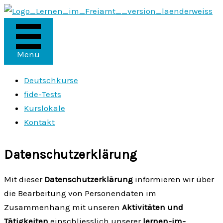
Zum
Inhalt
springen
Menü
Deutschkurse
fide-Tests
Kurslokale
Kontakt
Daten­schutz­erklärung
Mit dieser
Datenschutzerklärung
informieren wir über
die Bearbeitung von Personendaten im
Zusammenhang mit unseren
Aktivitäten und
Tätigkeiten
einschliesslich unserer
lernen-im-